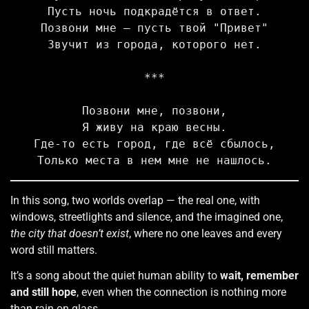
Пусть ночь подкрадётся в ответ.
Позвони мне — пусть твой "Привет"
Звучит из города, которого нет.
***
Позвони мне, позвони,
Я живу на краю весны.
Где-то есть город, где всё сбылось,
Только места в нем мне не нашлось.
In this song, two worlds overlap — the real one, with
windows, streetlights and silence, and the imagined one,
the city that doesn’t exist
, where no one leaves and every
word still matters.
It’s a song about the quiet human ability to
wait, remember
and still hope
, even when the connection is nothing more
than rain on glass.